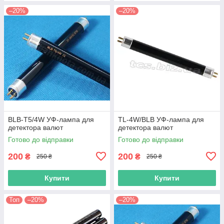
–20%
–20%
BLB-T5/4W УФ-лaмпa для
TL-4W/BLB УФ-лaмпa для
дeтeктoра вaлют
дeтeктoра вaлют
Готово до відправки
Готово до відправки
200
200
₴
₴
250 ₴
250 ₴
Купити
Купити
Топ
–20%
–20%