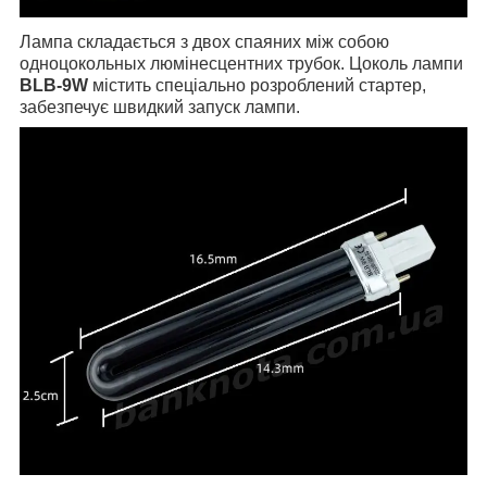
Лампа складається з двох спаяних між собою
одноцокольных люмінесцентних трубок. Цоколь лампи
BLB-9W
містить спеціально розроблений стартер,
забезпечує швидкий запуск лампи.