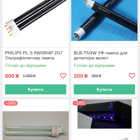
PHILIPS PL-S 9W/08/4P 2G7
BLB-T5/4W УФ-лампа для
Ультрафіолетова лампа
детектора валют
Готово до відправки
Готово до відправки
800
200
₴
₴
1 000 ₴
250 ₴
Купити
Купити
–14%
–14%