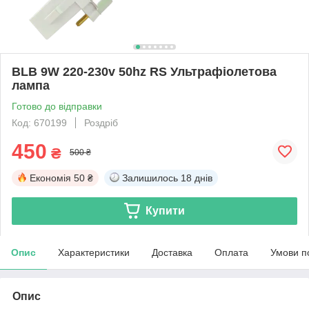
BLB 9W 220-230v 50hz RS Ультрафіолетова
лампа
Готово до відправки
Код: 670199
Роздріб
450
₴
500 ₴
Економія
50 ₴
Залишилось
18 днів
Купити
Опис
Характеристики
Доставка
Оплата
Умови п
Опис