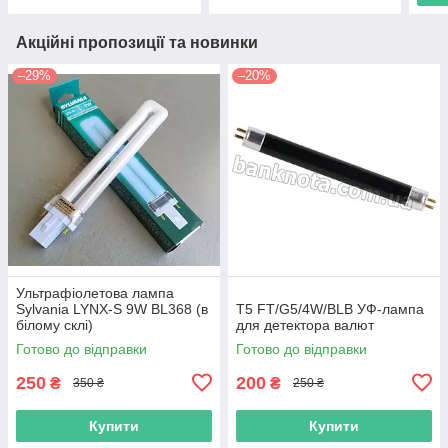
Акційні пропозиції та новинки
–29%
–20%
Ультрафіолетова лампа
Sylvania LYNX-S 9W BL368 (в
T5 FT/G5/4W/BLB УФ-лaмпa
білому склі)
для дeтeктoра вaлют
Готово до відправки
Готово до відправки
250
200
₴
₴
350 ₴
250 ₴
Купити
Купити