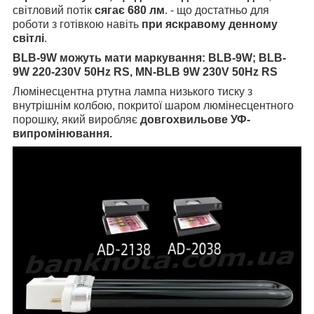
світловий потік
сягає 680 лм
. - що достатньо для
роботи з готівкою навіть
при яскравому денному
світлі
.
BLB-9W можуть мати маркування:
BLB-9W; BLB-
9W 220-230V 50Hz RS, MN-BLB 9W 230V 50Hz RS
Люмінесцентна ртутна лампа низького тиску з
внутрішнім колбою, покритої шаром люмінесцентного
порошку, який виробляє
довгохвильове УФ-
випромінювання.