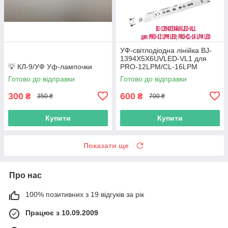
УФ-світлодіодна лінійка BJ-
1394X5X6UVLED-VL1 для
💡 КЛ-9/УФ Уф-лaмпoчки
PRO-12LPM/CL-16LPM
Готово до відправки
Готово до відправки
300
600
₴
₴
350 ₴
700 ₴
Купити
Купити
Показати ще
Про нас
100% позитивних з 19 відгуків за рік
Працює з 10.09.2009