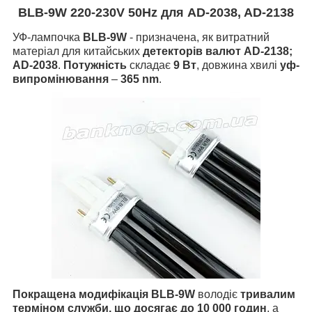
BLB-9W 220-230V 50Hz для AD-2038, AD-2138
УФ-лампочка
BLB-9W
- призначена, як витратний
матеріал для китайських
детекторів валют AD-2138;
AD-2038
.
Потужність
складає
9 Вт
, довжина хвилі
уф-
випромінювання
–
365 nm
.
Покращена модифікація
BLB-9W
володіє
тривалим
терміном служби, що досягає до 10 000 годин
, а