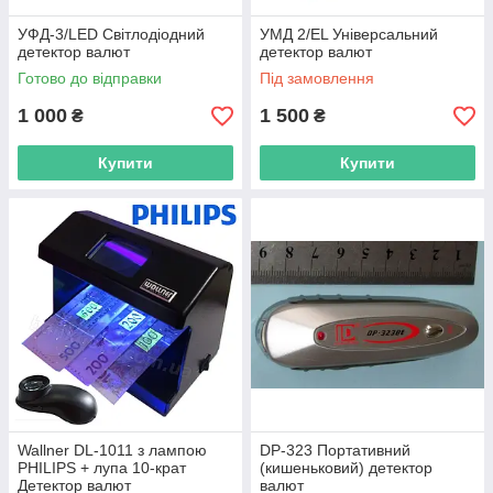
УФД-3/LED Світлодіодний
УМД 2/EL Універсальний
детектор валют
детектор валют
Готово до відправки
Під замовлення
1 000
1 500
₴
₴
Купити
Купити
Wallner DL-1011 з лампою
DP-323 Портативний
PHILIPS + лупа 10-крат
(кишеньковий) детектор
Детектор валют
валют