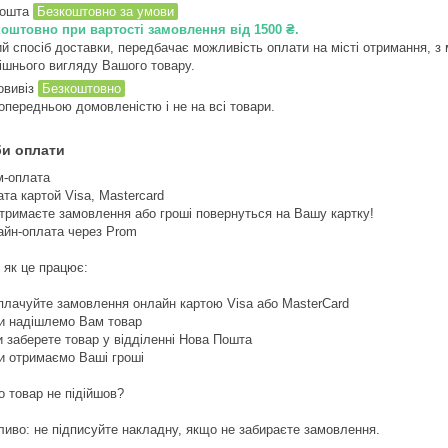
пошта
Безкоштовно за умови
оштовно при вартості замовлення від 1500 ₴.
й спосіб доставки, передбачає можливість оплати на місті отримання, з 
ішнього вигляду Вашого товару.
вивіз
Безкоштовно
опередньою домовленістю і не на всі товари.
и оплати
м-оплата
та картой Visa, Mastercard

тримаєте замовлення або гроші повернуться на Вашу картку! 

йн-оплата через Prom

 як це працює:

плачуйте замовлення онлайн картою Visa або MasterCard

и надішлемо Вам товар

и заберете товар у відділенні Нова Пошта

и отримаємо Ваші гроші

 товар не підійшов?

иво: не підписуйте накладну, якщо не забираєте замовлення.
