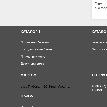
Термін г
або гара
КАТАЛОГ 1
КАТАЛО
Лічильники банкнот
Банківськ
Сортувальники банкнот
Лампи та 
Лічильники монет
Детектори валют
+380 (67)
вул. Глібова 4/10, Київ, Україна
+ Viber