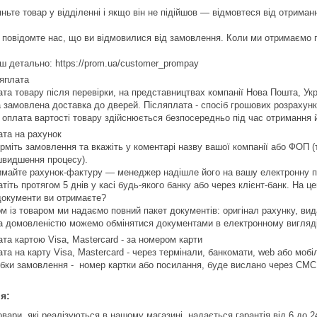
ньте товар у відділенні і якщо він не підійшов — відмовтеся від отриманн
 повідомте нас, що ви відмовилися від замовлення. Коли ми отримаємо п
ш детально: https://prom.ua/customer_prompay
яплата
та товару після перевірки, на представництвах компанії Нова Пошта, Укр
 замовлена доставка до дверей. Післяплата - спосіб грошових розрахункі
 оплата вартості товару здійснюється безпосередньо під час отримання 
та на рахунок
міть замовлення та вкажіть у коментарі назву вашої компанії або ФОП 
видшення процесу).

майте рахунок-фактуру — менеджер надішле його на вашу електронну п
тіть протягом 5 днів у касі будь-якого банку або через клієнт-банк. На ц
документи ви отримаєте?

м із товаром ми надаємо повний пакет документів: оригінал рахунку, вида
а домовленістю можемо обмінятися документами в електронному вигляді
та картою Visa, Mastercard - за номером карти
та на карту Visa, Mastercard - через термінали, банкомати, web або мобі
бки замовлення -  номер картки або посилання, буде вислано через СМС, 
я:
овари, які реалізуються в нашому магазині, надається гарантія від 6 до 2