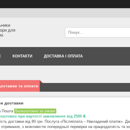
ьники
тори для
их
С
КОНТАКТИ
ДОСТАВКА І ОПЛАТА
оставки та оплати
и доставки
а Пошта
Безкоштовно за умови
оштовно при вартості замовлення від 2500 ₴.
ість доставки від 80 грн. Послуга «Післяплата – Накладений платіж». Да
і отримання, з можливістю попередньої перевірки на працездатність та з