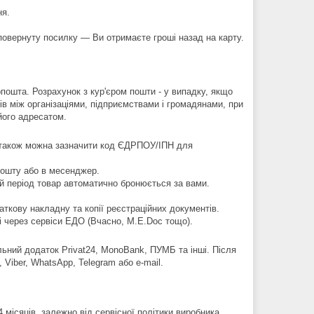
я.

овернуту посилку — Ви отримаєте гроші назад на карту.

пошта. Розрахунок з кур'єром пошти - у випадку, якщо 
в між організаціями, підприємствами і громадянами, при 
його адресатом.
(також можна зазначити код ЄДРПОУ/ІПН для 
ошту або в месенджер.

ей період товар автоматично бронюється за вами.

ткову накладну та копії реєстраційних документів.

 через сервіси ЕДО (Вчасно, M.E.Doc тощо).
льний додаток Privat24, MonoBank, ПУМБ та інші. Після 
Viber, WhatsApp, Telegram або e-mail.
4 місяців, залежно від сервісної політики виробника.