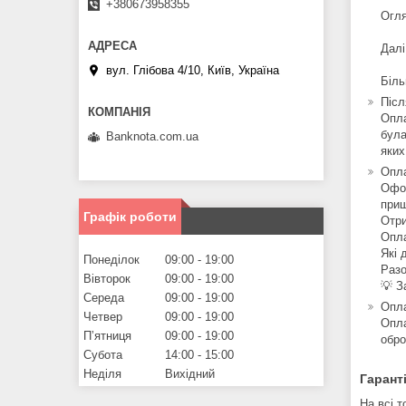
+380673958355
Огля
Далі
вул. Глібова 4/10, Київ, Україна
Біль
Післ
Опла
була
Banknota.com.ua
яких
Опла
Офор
приш
Графік роботи
Отри
Опла
Які 
Понеділок
09:00
19:00
Разо
Вівторок
09:00
19:00
💡 З
Середа
09:00
19:00
Опла
Четвер
09:00
19:00
Опла
Пʼятниця
09:00
19:00
обро
Субота
14:00
15:00
Неділя
Вихідний
Гаранті
На всі т