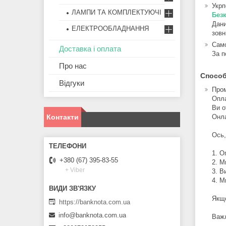
Укр
ЛАМПИ ТА КОМПЛЕКТУЮЧІ
Безк
Дани
ЕЛЕКТРООБЛАДНАННЯ
зовн
Само
Доставка і оплата
За п
Про нас
Способ
Відгуки
Про
Опла
Ви о
Контакти
Онла
Ось,
1. О
+380 (67) 395-83-55
2. М
+ Viber
3. В
4. М
Якщо
https://banknota.com.ua
info@banknota.com.ua
Важл