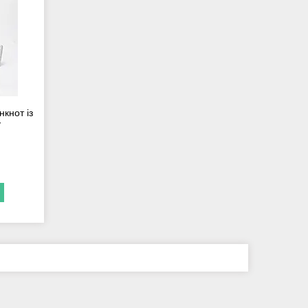
кнот із
у