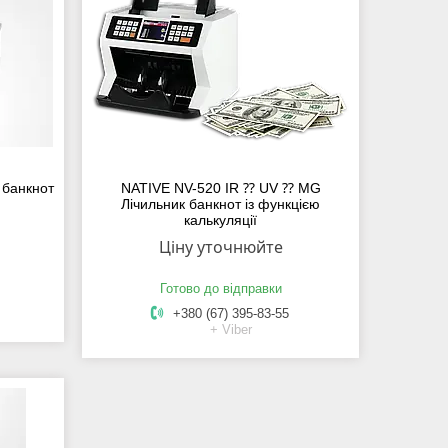
 банкнот
NATIVE NV-520 IR ⁇ UV ⁇ MG
ї
Лічильник банкнот із функцією
калькуляції
Ціну уточнюйте
Готово до відправки
+380 (67) 395-83-55
+ Viber