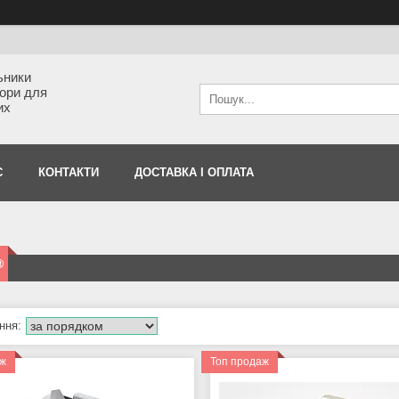
ьники
тори для
их
С
КОНТАКТИ
ДОСТАВКА І ОПЛАТА
®
аж
Топ продаж