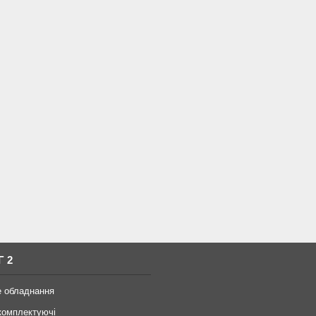
Г 2
е обладнання
комплектуючі