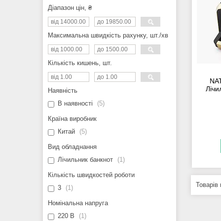
Діапазон цін, ₴
Максимальна швидкість рахунку, шт./хв
Кількість кишень, шт.
NA
Лічи
Наявність
В наявності
5
Країна виробник
Китай
5
Вид обладнання
Лічильник банкнот
1
Кількість швидкостей роботи
3
1
Номінальна напруга
220 В
1