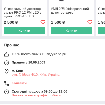
Універсальний детектор
УМД 2/EL Універсальний
Унів
валют PRO 12 PM LED з
детектор валют
вал
лупою PRO-10 LED
2 500
1 500
1 9
₴
₴
Купити
Купити
Про нас
100% позитивних з 19 відгуків за рік
Працює з 10.09.2009
м. Київ
вул. Глібова 4/10, Київ, Україна
Контакти
Сьогодні працює з 09:00 до 19:00
Показати весь графік роботи