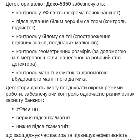
Детектори валют
Деко-5350
забезпечують:
контроль у УФ світлі (зокрема пачок банкнот)
підсвічування білим верхнім світлом (контроль
підчисток)
контроль у білому світлі (спостереження
водяних знаків, поєднаних малюнків)
контроль геометричних розмірів (за допомогою
міліметрової шкали, нанесеної на робочий стіл
детектора)
контроль магнітних міток за допомогою
вбудованого магнітного датчика
Детектори дають змогу поєднувати окремі режими
роботи, забезпечуючи контроль одночасно різних ознак
захисту банкнот:
УФ/магніт;
верхня підсвітка/магніт;
нижня підсвітка/магніт;
що заощаджує час касира та підвищує ефективність