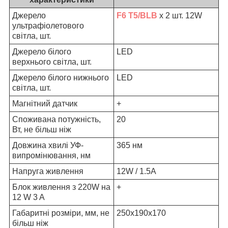
Джерело
F6 T5/BLB
x 2 шт. 12W
ультрафіолетового
світла, шт.
Джерело білого
LED
верхнього світла, шт.
Джерело білого нижнього
LED
світла, шт.
Магнітний датчик
+
Споживана потужність,
20
Вт, не більш ніж
Довжина хвилі УФ-
365 нм
випромінювання, нм
Напруга живлення
12W / 1.5A
Блок живлення з 220W на
+
12 W 3 A
Габаритні розміри, мм, не
250х190х170
більш ніж