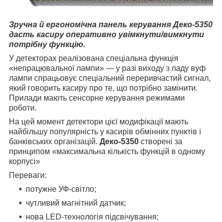
Зручна й ергономічна панель керування Деко-5350
дасть касиру оперативно увімкнути/вимкнути
потрібну функцію.
У детекторах реалізована спеціальна функція
«непрацювальної лампи» — у разі виходу з ладу вуф
лампи спрацьовує спеціальний переривчастий сигнал,
який говорить касиру про те, що потрібно замінити.
Прилади мають сенсорне керування режимами
роботи.
На цей момент детектори цієї модифікації мають
найбільшу популярність у касирів обмінних пунктів і
банківських організацій.
Деко-5350
створені за
принципом «максимальна кількість функцій в одному
корпусі»
Переваги:
потужне УФ-світло;
чутливий магнітний датчик;
нова LED-технологія підсвічування;