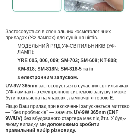
Застосовується в спеціальних косметологічних
приладах (УФ-лампах) для сушіння нігтів.
МОДЕЛЬНИЙ РЯД УФ-СВІТИЛЬНИКІВ (УФ-
ЛАМП):
YRE 005, 006, 009; SM-703; SM-608; KT-808;
KM-818; SM-818N; SM-818-5 та ін
з електронним запуском.
UV-9W 365nm
застосовується в сучасних світильниках
(УФ-лампах) - з електронною системою запуску і може
бути позначена на упаковкі, лампочці літерою
E.
Якщо Ваш прилад при включенні запускається миттєво
— "без проблисків" — значить
UV-9W 365nm (ENF
9W/UV)
без вбудованого стартера має підійти. У будь-
якому випадку, ми
допоможемо зробити
правильний вибір різновиду.