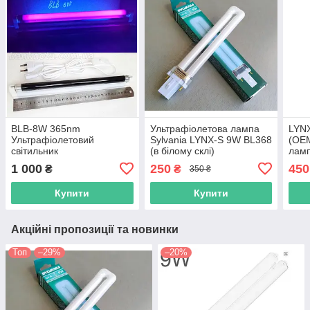
BLB-8W 365nm
Ультрафіолетова лампа
LYN
Ультрафіолетовий
Sylvania LYNX-S 9W BL368
(OEM
світильник
(в білому склі)
лам
1 000
250
450
₴
₴
350 ₴
Купити
Купити
Акційні пропозиції та новинки
Топ
–29%
–20%