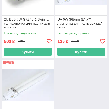
2U BLB-7W GX24q-1 Змінна
UV-9W 365nm (E) УФ-
уф-лампочка для пастки для
лампочка для полімеризації
комарів
гелів
Готово до відправки
Готово до відправки
500
125
₴
₴
600 ₴
150 ₴
Купити
Купити
–17%