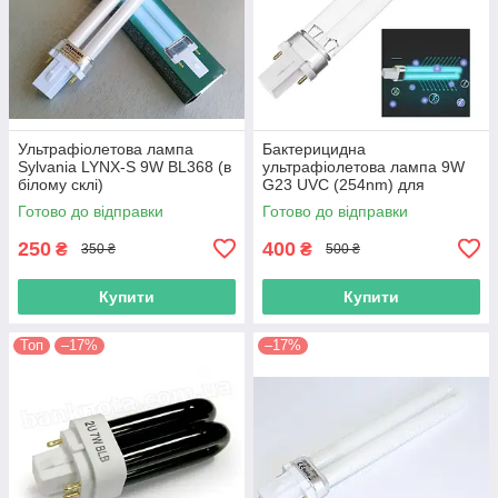
Ультрафіолетова лампа
Бактерицидна
Sylvania LYNX-S 9W BL368 (в
ультрафіолетова лампа 9W
білому склі)
G23 UVC (254nm) для
стерилізатора води та
Готово до відправки
Готово до відправки
повітря
250
400
₴
₴
350 ₴
500 ₴
Купити
Купити
Топ
–17%
–17%