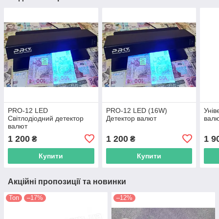
PRO-12 LED
PRO-12 LED (16W)
Унів
Світлодіодний детектор
Детектор валют
вал
валют
1 200
1 200
1 9
₴
₴
Купити
Купити
Акційні пропозиції та новинки
Топ
–17%
–12%