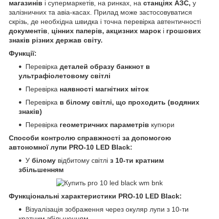
магазинів
і супермаркетів, на ринках, на
станціях АЗС,
у
залізничних та авіа-касах. Прилад може застосовуватися
скрізь, де необхідна швидка і точна перевірка автентичності
документів
,
цінних паперів, акцизних марок
і
грошових
знаків різних держав світу.
Функції:
Перевірка
деталей образу банкнот в
ультрафіолетовому світлі
Перевірка
наявності магнітних міток
Перевірка
в білому світлі, що проходить
(водяних
знаків)
Перевірка
геометричних параметрів
купюри
Способи контролю справжності за допомогою
автономної лупи PRO-10 LED Black:
У
білому
відбитому світлі
з 10-ти кратним
збільшенням
Функціональні характеристики PRO-10 LED Black:
Візуалізація зображення через окуляр лупи з 10-ти
кратним збільшенням