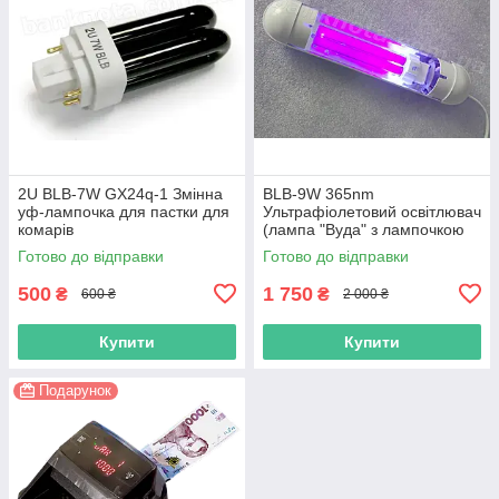
2U BLB-7W GX24q-1 Змінна
BLB-9W 365nm
уф-лампочка для пастки для
Ультрафіолетовий освітлювач
комарів
(лампа "Вуда" з лампочкою
PL-S 9W від PHILIPS)
Готово до відправки
Готово до відправки
500
1 750
₴
₴
600 ₴
2 000 ₴
Купити
Купити
Подарунок