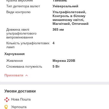
Країна виробник
Тайвань
Тип детектора валют
Універсальний
Види контролю
Ультрафіолетовий,
Контроль в білому
минаючому світлі,
Магнітний, Оптичний
Довжина хвилі
365 нм
ультрафіолетового
випромінювання
Кількість ультрафіолетових
4
ламп
Харчування
Живлення
Мережа 220В
Споживана потужність
5 Вт
Приховати
Умови доставки
Нова Пошта
Укрпошта