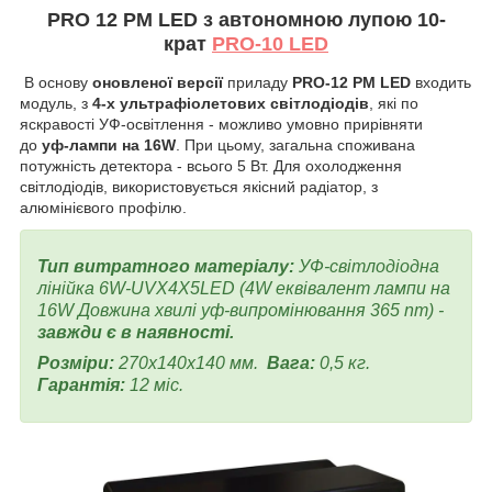
PRO 12 PM LED з автономною лупою 10-
крат
PRO-10 LED
В основу
оновленої версії
приладу
PRO-12 PM LED
входить
модуль, з
4-х ультрафіолетових світлодіодів
, які по
яскравості УФ-освітлення - можливо умовно прирівняти
до
уф-лампи на 16W
. При цьому, загальна споживана
потужність детектора - всього 5 Вт. Для охолодження
світлодіодів, використовується якісний радіатор, з
алюмінієвого профілю.
Тип витратного матеріалу:
УФ-світлодіодна
лінійка 6W-UVX4X5LED (4W еквівалент лампи на
16W Довжина хвилі уф-випромінювання 365 nm) -
завжди є в наявності.
Розміри:
270x140x140 мм.
Вага:
0,5 кг.
Гарантія:
12 міс.