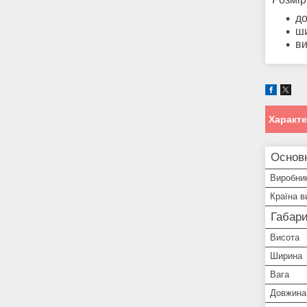
д
ш
в
Характ
Основн
Виробни
Країна в
Габари
Висота
Ширина
Вага
Довжина