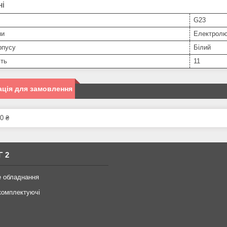
ні
G23
пи
Електролю
рпусу
Білий
сть
11
ція для замовлення
0 ₴
Г 2
е обладнання
комплектуючі