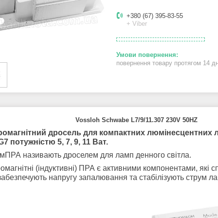
+380 (67) 395-83-55
+ Viber
повернення товару протягом 14 д
Vossloh Schwabe L7/9/11.307 230V 50HZ
ромагнітний дросель для компактних люмінесцентних 
G7 потужністю 5, 7, 9, 11 Ват.
ЕмПРА називають дроселем для ламп денного світла.
омагнітні (індуктивні) ПРА є активними компонентами, які с
забезпечують напругу запалювання та стабілізують струм ла