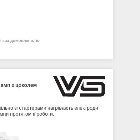
нів
за домовленістю
ламп з цоколем
пільно зі стартерами нагрівають електроди
мпи протягом її роботи.