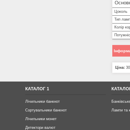
Основ
Цоколь
Тип лам
Колір ко
Потужні
Інформа
Ціна:
30
КАТАЛОГ 1
КАТАЛО
Лічильники банкнот
Банківськ
Сортувальники банкнот
Лампи та 
Лічильники монет
Детектори валют