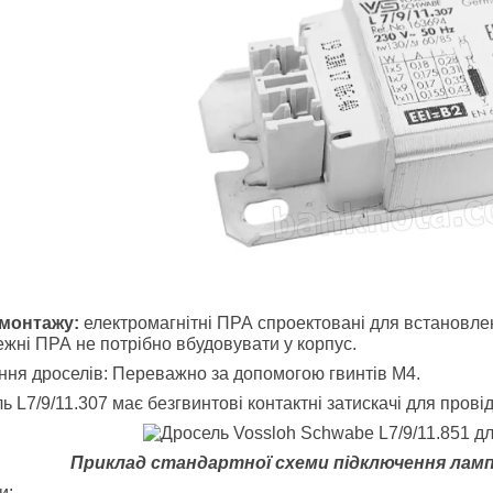
 монтажу:
електромагнітні ПРА спроектовані для встановлен
жні ПРА не потрібно вбудовувати у корпус.
ння дроселів: Переважно за допомогою гвинтів М4.
ь L7/9/11.307 має безгвинтові контактні затискачі для провід
Приклад стандартної схеми підключення лампи
и: