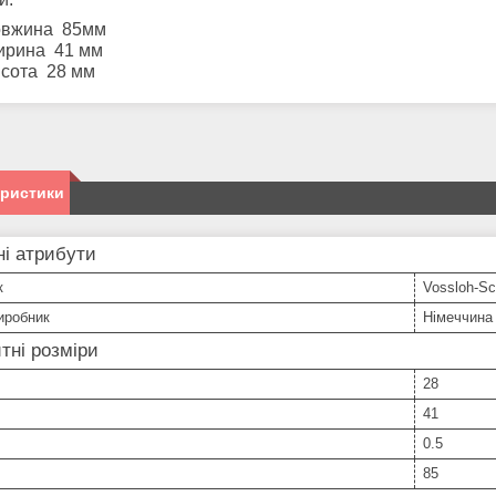
овжина 85мм
ирина 41 мм
исота 28 мм
еристики
і атрибути
к
Vossloh-S
иробник
Німеччина
тні розміри
28
41
0.5
85