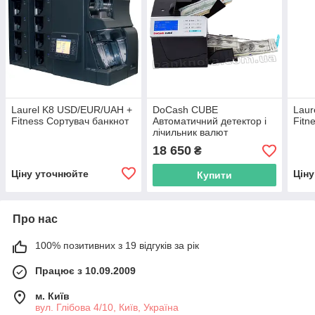
Laurel K8 USD/EUR/UAH +
DoCash CUBE
Laur
Fitness Сортувач банкнот
Автоматичний детектор і
Fitn
лічильник валют
18 650
₴
Ціну уточнюйте
Цін
Купити
Про нас
100% позитивних з 19 відгуків за рік
Працює з 10.09.2009
м. Київ
вул. Глібова 4/10, Київ, Україна