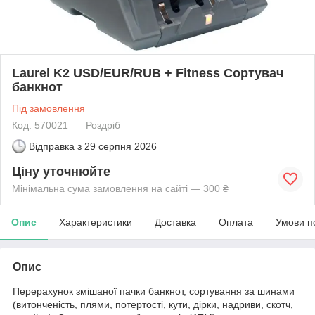
Laurel K2 USD/EUR/RUB + Fitness Сортувач
банкнот
Під замовлення
Код: 570021
Роздріб
Відправка з
29 серпня 2026
Ціну уточнюйте
Мінімальна сума замовлення на сайті — 300 ₴
Опис
Характеристики
Доставка
Оплата
Умови п
Опис
Перерахунок змішаної пачки банкнот, сортування за шинами
(витонченість, плями, потертості, кути, дірки, надриви, скотч,