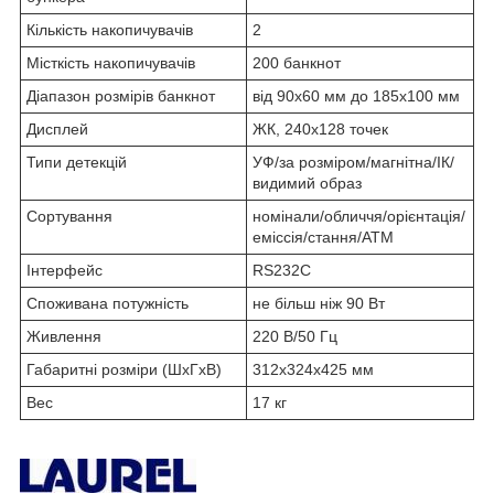
Кількість накопичувачів
2
Місткість накопичувачів
200 банкнот
Діапазон розмірів банкнот
від 90x60 мм до 185x100 мм
Дисплей
ЖК, 240х128 точек
Типи детекцій
УФ/за розміром/магнітна/ІК/
видимий образ
Сортування
номінали/обличчя/орієнтація/
еміссія/стання/АТМ
Інтерфейс
RS232C
Споживана потужність
не більш ніж 90 Вт
Живлення
220 В/50 Гц
Габаритні розміри (ШxГxВ)
312x324x425 мм
Веc
17 кг