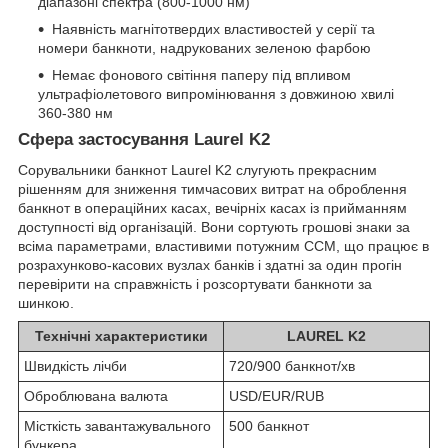
діапазоні спектра (800-1000 нм)
Наявність магнітотвердих властивостей у серії та
номери банкноти, надрукованих зеленою фарбою
Немає фонового світіння паперу під впливом
ультрафіолетового випромінювання з довжиною хвилі
360-380 нм
Сфера застосування Laurel K2
Сорувальники банкнот Laurel K2 слугують прекрасним
рішенням для зниження тимчасових витрат на оброблення
банкнот в операційних касах, вечірніх касах із прийманням
доступності від організацій. Вони сортують грошові знаки за
всіма параметрами, властивими потужним ССМ, що працює в
розрахунково-касових вузлах банків і здатні за один прогін
перевірити на справжність і розсортувати банкноти за
шинкою.
Технічні характеристики
LAUREL K2
Швидкість лічби
720/900 банкнот/хв
Оброблювана валюта
USD/EUR/RUB
Місткість завантажувального
500 банкнот
бункера