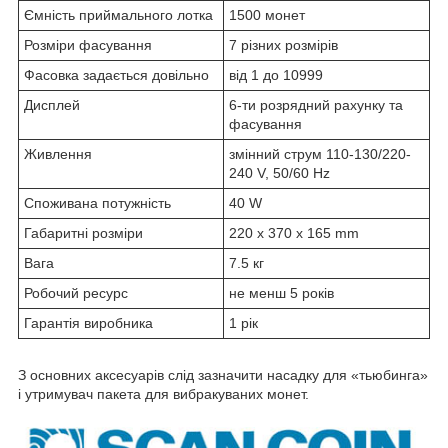
Ємність приймального лотка
1500 монет
Розміри фасування
7 різних розмірів
Фасовка задається довільно
від 1 до 10999
Дисплей
6-ти розрядний рахунку та
фасування
Живлення
змінний струм 110-130/220-
240 V, 50/60 Hz
Споживана потужність
40 W
Габаритні розміри
220 х 370 х 165 mm
Вага
7.5 кг
Робочий ресурс
не менш 5 років
Гарантія виробника
1 рік
З основних аксесуарів слід зазначити насадку для «тьюбинга»
і утримувач пакета для вибракуваних монет.