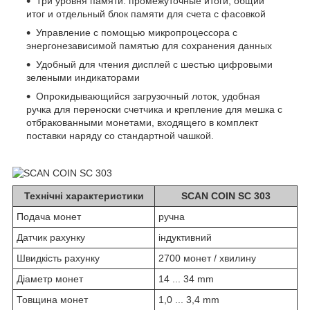
Три уровня памяти: промежуточные итоги, общий
итог и отдельный блок памяти для счета с фасовкой
Управление с помощью микропроцессора с
энергонезависимой памятью для сохранения данных
Удобный для чтения дисплей с шестью цифровыми
зелеными индикаторами
Опрокидывающийся загрузочный лоток, удобная
ручка для переноски счетчика и крепление для мешка с
отбракованными монетами, входящего в комплект
поставки наряду со стандартной чашкой.
Технічні характеристики
SCAN COIN SC 303
Подача монет
ручна
Датчик рахунку
індуктивний
Швидкість рахунку
2700 монет / хвилину
Діаметр монет
14 ... 34 mm
Товщина монет
1,0 ... 3,4 mm