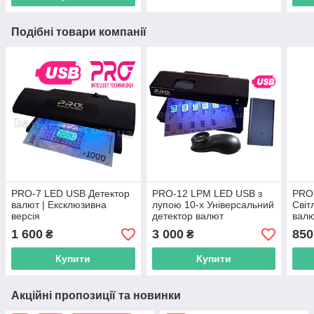
Подібні товари компанії
PRO-7 LED USB Детектор
PRO-12 LPM LED USB з
PRO
валют | Ексклюзивна
лупою 10-х Універсальний
Світ
версія
детектор валют
вал
1 600
3 000
850
₴
₴
Купити
Купити
Акційні пропозиції та новинки