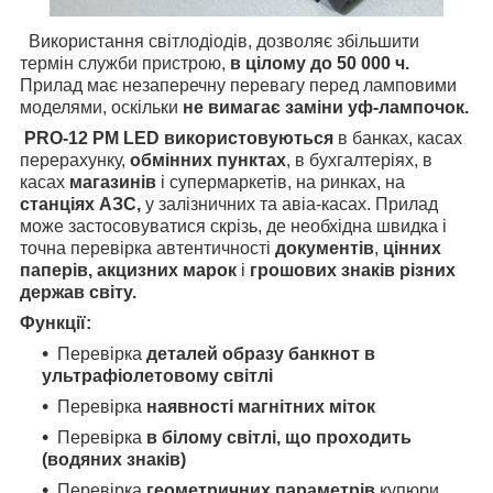
Використання світлодіодів, дозволяє збільшити
термін служби пристрою,
в цілому до 50 000 ч.
Прилад має незаперечну перевагу перед ламповими
моделями, оскільки
не вимагає заміни уф-лампочок.
PRO-12 PM LED використовуються
в банках, касах
перерахунку,
обмінних пунктах
, в бухгалтеріях, в
касах
магазинів
і супермаркетів, на ринках, на
станціях АЗС,
у залізничних та авіа-касах. Прилад
може застосовуватися скрізь, де необхідна швидка і
точна перевірка автентичності
документів
,
цінних
паперів, акцизних марок
і
грошових знаків різних
держав світу.
Функції:
Перевірка
деталей образу банкнот в
ультрафіолетовому світлі
Перевірка
наявності магнітних міток
Перевірка
в білому світлі, що проходить
(водяних знаків)
Перевірка
геометричних параметрів
купюри