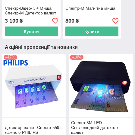
Спектр-Відео-К + Миша
Спектр-М Магнітна миша
Спектр-М Детектор валют
3 100
800
₴
₴
Купити
Купити
Акційні пропозиції та новинки
–17%
–10%
Спектр-5M LED
Детектор валют Спектр-5/i9 з
Світлодіодний детектор
лампою PHILIPS
валют