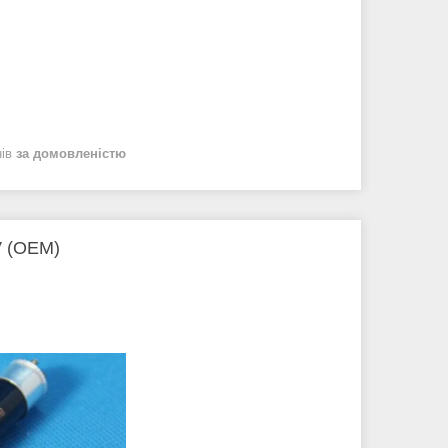
нів
за домовленістю
V (OEM)