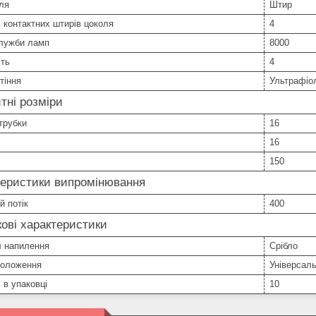
ля
Штир
ь контактних штирів цоколя
4
служби ламп
8000
сть
4
тіння
Ультрафіо
тні розміри
трубки
16
16
150
теристики випромінювання
й потік
400
ові характеристики
л напилення
Срібло
положення
Універсал
ь в упаковці
10