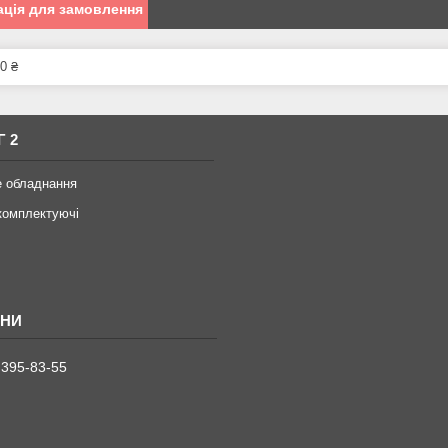
ція для замовлення
0 ₴
Г 2
е обладнання
комплектуючі
 395-83-55