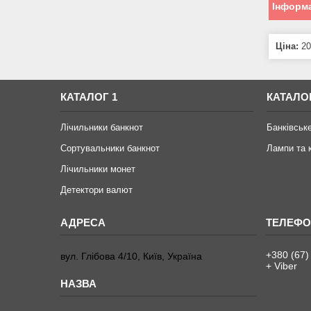
Інформа
Ціна:
20
КАТАЛОГ 1
КАТАЛО
Лічильники банкнот
Банківськ
Сортувальники банкнот
Лампи та 
Лічильники монет
Детектори валют
+380 (67)
вул. Глібова 4/10, Київ, Україна
+ Viber