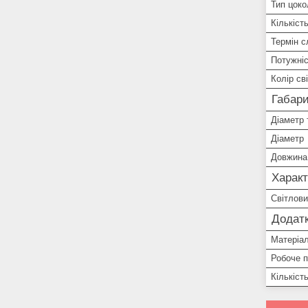
Тип цоко
Кількіст
Термін 
Потужні
Колір сві
Габари
Діаметр 
Діаметр
Довжина
Харак
Світлови
Додатк
Матеріа
Робоче 
Кількіст