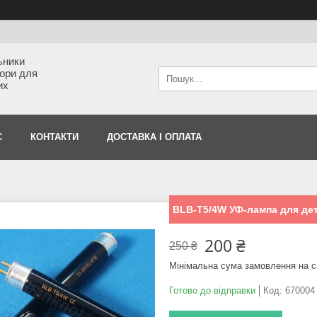
ьники
тори для
их
С
КОНТАКТИ
ДОСТАВКА І ОПЛАТА
BLB-T5/4W УФ-лaмпa для дe
200 ₴
250 ₴
Мінімальна сума замовлення на с
Готово до відправки
Код:
670004