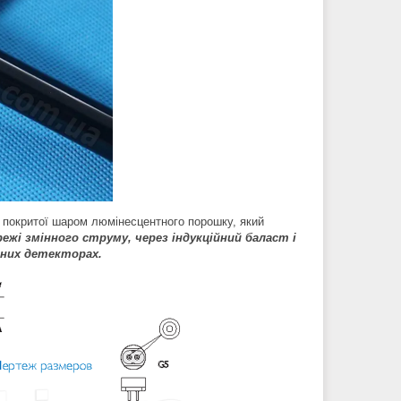
 покритої шаром люмінесцентного порошку, який
режі змінного струму, через індукційний баласт і
сних детекторах.