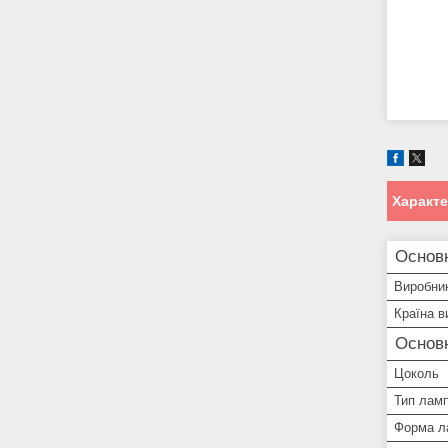
Характ
Основн
Виробни
Країна в
Основ
Цоколь
Тип лам
Форма л