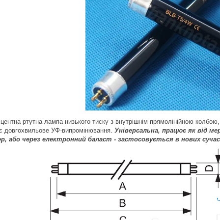
центна ртутна лампа низького тиску з внутрішнім прямолінійною колбою,
є довгохвильове УФ-випромінювання.
Універсальна, працює як від ме
р, або через електронний баласт - застосовується в нових суча