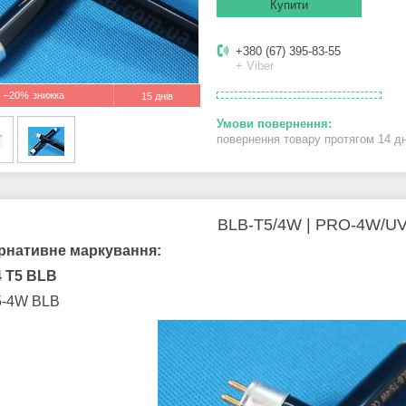
Купити
+380 (67) 395-83-55
+ Viber
–20%
15 днів
повернення товару протягом 14 д
BLB-T5/4W | PRO-4W/U
рнативне маркування:
4 T5 BLB
5-4W BLB