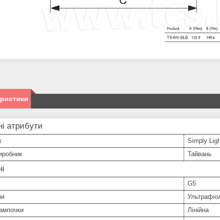
еристики
і атрибути
к
Simply Lig
иробник
Тайвань
ні
G5
пи
Ультрафіо
ампочки
Лінійна