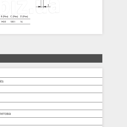
hts
летова