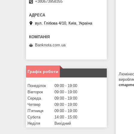
+380673958355
вул. Глібова 4/10, Київ, Україна
Banknota.com.ua
Графік роботи
Люмінес
виробля
старте
Понеділок
09:00
19:00
Вівторок
09:00
19:00
Середа
09:00
19:00
Четвер
09:00
19:00
Пʼятниця
09:00
19:00
Субота
14:00
15:00
Неділя
Вихідний