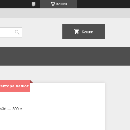
Кошик
Кошик
тeктoра вaлют
айті — 300 ₴