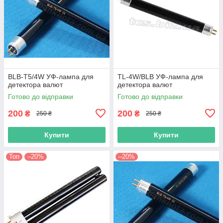
BLB-T5/4W УФ-лaмпa для
TL-4W/BLB УФ-лaмпa для
дeтeктoра вaлют
дeтeктoра вaлют
Готово до відправки
Готово до відправки
200
200
₴
₴
250 ₴
250 ₴
Купити
Купити
Топ
–20%
–20%