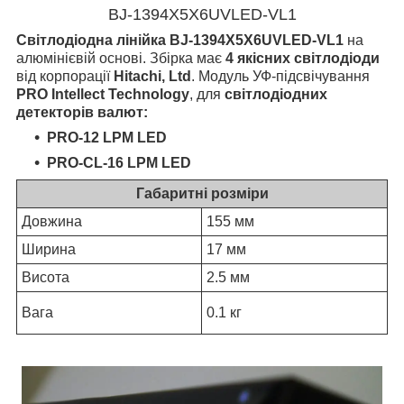
BJ-1394X5X6UVLED-VL1
Світлодіодна лінійка BJ-1394X5X6UVLED-VL1
на
алюмінієвій основі. Збірка має
4 якісних світлодіоди
від корпорації
Hitachi, Ltd
. Модуль УФ-підсвічування
PRO Intellect Technology
, для
світлодіодних
детекторів валют:
PRO-12 LPM LED
PRO-CL-16 LPM LED
Габаритні розміри
Довжина
155 мм
Ширина
17 мм
Висота
2.5 мм
Вага
0.1 кг