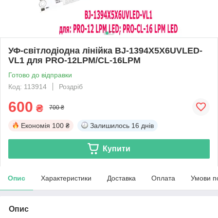
УФ-світлодіодна лінійка BJ-1394X5X6UVLED-
VL1 для PRO-12LPM/CL-16LPM
Готово до відправки
Код: 113914
Роздріб
600
₴
700 ₴
Економія
100 ₴
Залишилось
16 днів
Купити
Опис
Характеристики
Доставка
Оплата
Умови п
Опис