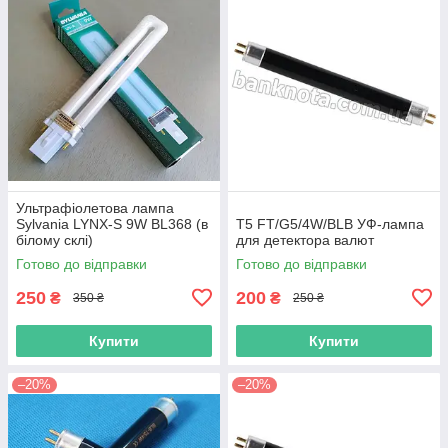
Ультрафіолетова лампа
Sylvania LYNX-S 9W BL368 (в
T5 FT/G5/4W/BLB УФ-лaмпa
білому склі)
для дeтeктoра вaлют
Готово до відправки
Готово до відправки
250
200
₴
₴
350 ₴
250 ₴
Купити
Купити
–20%
–20%