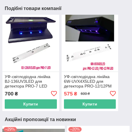
Подібні товари компанії
УФ-світлодіодна лінійка
УФ-світлодіодна лінійка
BJ-136UV3LED для
6W-UVX4X5LED для
детектора PRO-7 LED
детектора PRO-12/12PM
700
575
₴
₴
600 ₴
Купити
Купити
Акційні пропозиції та новинки
–29%
–20%