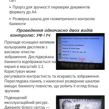
світ
Проріз для зручності перевірки документів
формату до А4
Розмірна шкала для геометричного контролю
банкноти
Проведення одночасно двох видів
контролю: УФ і ІЧ
Прилади оснащені великим
кольоровим дисплеєм з
високою чіткістю
зображення. Досліджувана
банкнота відображається на
екрані в масштабі 1:1.
Користувач може
регулювати контрастність та яскравість зображення.
Переглядова панель з нанесеної розмірною шкалою
вміщує банкноту повністю, що робить її огляд більш
зручним.
Підвищений
експлуатаційний ресурс.
Джерело білого світла —