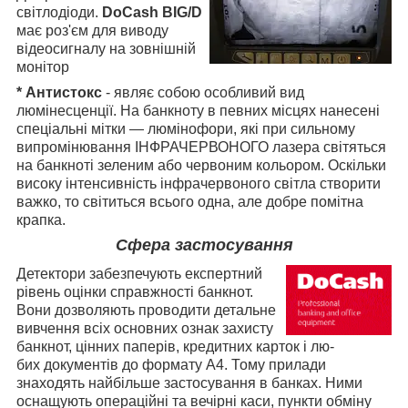
світлодіоди.
DoCash BIG/D
має роз'єм для виводу
відеосигналу на зовнішній
монітор
* Антистокс
- являє собою особливий вид
люмінесценції. На банкноту в певних місцях нанесені
спеціальні мітки — люмінофори, які при сильному
випромінювання ІНФРАЧЕРВОНОГО лазера світяться
на банкноті зеленим або червоним кольором. Оскільки
високу інтенсивність інфрачервоного світла створити
важко, то світиться всього одна, але добре помітна
крапка.
Сфера застосування
Детектори забезпечують експертний
рівень оцінки справжності банкнот.
Вони дозволяють проводити детальне
вивчення всіх основних ознак захисту
банкнот, цінних паперів, кредитних карток і лю-
бих документів до формату А4. Тому прилади
знаходять найбільше застосування в банках. Ними
оснащують операційні та вечірні каси, пункти обміну