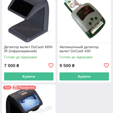
Детектор валют DoCash MINI
Автоматичний детектор
IR (Інфрачервоний)
валют DoCash 430
Готово до відправки
Готово до відправки
7 000
9 500
₴
₴
Купити
Купити
Топ
Подарунок