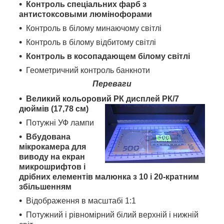
Контроль спеціальних фарб з
антистоксовыми люмінофорами
Контроль в білому минаючому світлі
Контроль в білому відбитому світлі
Контроль в косопадающем білому світлі
Геометричний контроль банкноти
Переваги
Великий кольоровий РК дисплей РК/7
дюймів (17,78 см)
Потужні УФ лампи
Вбудована
мікрокамера для
виводу на екран
микрошрифтов і
дрібних елементів малюнка з 10 і 20-кратним
збільшенням
Відображення в масштабі 1:1
Потужний і рівномірний білий верхній і нижній