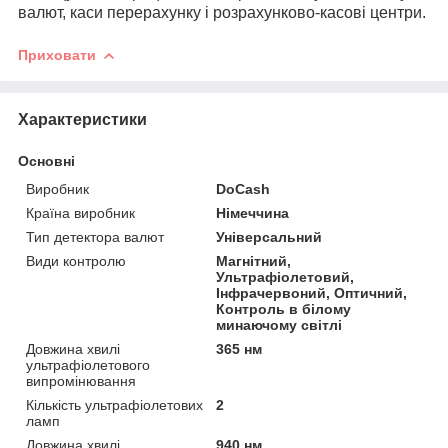
валют, каси перерахунку і розрахунково-касові центри.
Приховати
Характеристики
Основні
Виробник
DoCash
Країна виробник
Німеччина
Тип детектора валют
Універсальний
Види контролю
Магнітний,
Ультрафіолетовий,
Інфрачервоний, Оптичний,
Контроль в білому
минаючому світлі
Довжина хвилі
365 нм
ультрафіолетового
випромінювання
Кількість ультрафіолетових
2
ламп
Довжина хвилі
940 нм