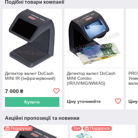
Подібні товари компанії
Детектор валют DoCash
Детектор валют DoCash
PRO
MINI IR (Інфрачервоний)
MINI Combo
Унів
(IR/UV/MG/WM/AS)
вал
7 000
₴
Ціну уточнюйте
Цін
Купити
Акційні пропозиції та новинки
Подарунок
Топ
Подарунок