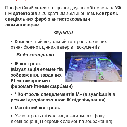
Професійний детектор, що поєднує в собі переваги
УФ
і ІЧ детекторів
з 20-кратним збільшенням.
Контроль
спеціальних фарб з антистоксовыми
люминофорам.
Функції
Комплексний візуальний контроль захисних
ознак банкнот, цінних паперів і документів
Види контролю
ІК контроль
(візуалізація елементів
зображення, завданих
ІЧ-метамерними і
феромагнітними фарбами)
* Контроль спецелементів М» (візуалізація в
режимі дводіапазонною ІК підсвічування)
Магнітний контроль
УФ контроль (візуалізація загального фону
люмінесценції і окремих елементів зображення)