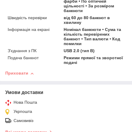
фарби • По оптичній
щільності • За розміром
банкноти
Швидкість перевірки
від 60 до 80 банкнот в
хвилину
Інформація на екрані
Номінал банкноти • Сума та
кількість перевірених
банкнот • Тип валюти • Код
помилки
З'єднання з ПК
USB 2.0 (тип B)
Подача банкнот
Режими прямої та зворотної
подачі
Приховати
Умови доставки
Нова Пошта
Укрпошта
Самовивіз