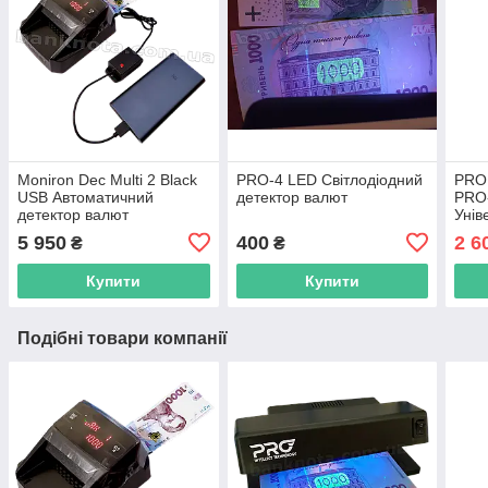
Moniron Dec Multi 2 Black
PRO-4 LED Світлодіодний
PRO
USB Автоматичний
детектор валют
PRO
детектор валют
Унів
вал
5 950
400
2 6
₴
₴
Купити
Купити
Подібні товари компанії