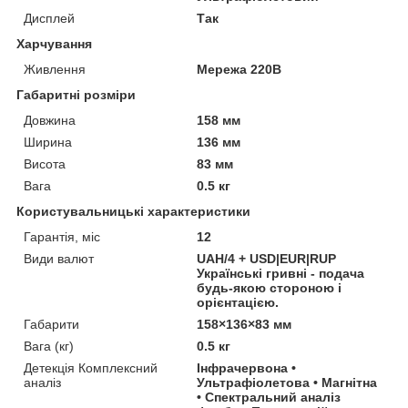
Дисплей
Так
Харчування
Живлення
Мережа 220В
Габаритні розміри
Довжина
158 мм
Ширина
136 мм
Висота
83 мм
Вага
0.5 кг
Користувальницькі характеристики
Гарантія, міс
12
Види валют
UAH/4 + USD|EUR|RUP
Українські гривні - подача
будь-якою стороною і
орієнтацією.
Габарити
158×136×83 мм
Вага (кг)
0.5 кг
Детекція Комплексний
Інфрачервона •
аналіз
Ультрафіолетова • Магнітна
• Спектральний аналіз