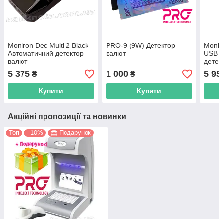
Moniron Dec Multi 2 Black
PRO-9 (9W) Детектор
Moni
Автоматичний детектор
валют
USB
валют
дете
5 375
1 000
5 9
₴
₴
Купити
Купити
Акційні пропозиції та новинки
Топ
–10%
Подарунок