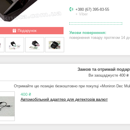
+380 (67) 395-83-55
+ Viber
Подарунок
повернення товару протягом 14 д
Замов та отримай пода
Ви заощаджуєте 400 ₴
Отримайте цю позицію безкоштовно при покупці «Moniron Dec Mul
400 ₴
Автомобільний адаптер для детекторів валют