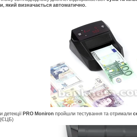
и, який визначається автоматично.
и детекції
PRO Moniron
пройшли тестування та отримали
с
(ЄЦБ)