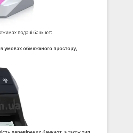
ежимах подачі банкнот:
 в умовах обмеженого простору,
кість перевірених банкнот
, а також
тип