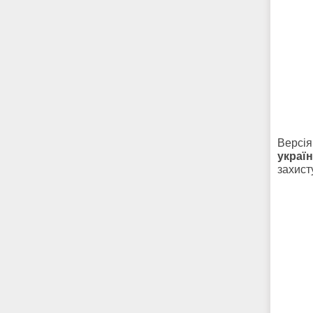
Версія
украї
захист