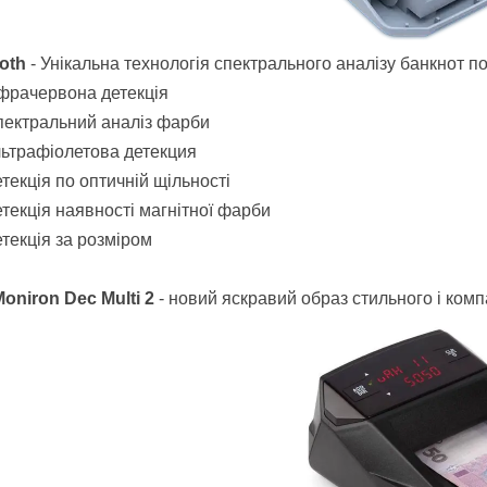
oth
- Унікальна технологія спектрального аналізу банкнот п
фрачервона детекція
ектральний аналіз фарби
ьтрафіолетова детекция
текція по оптичній щільності
текція наявності магнітної фарби
текція за розміром
oniron Dec Multi 2
- новий яскравий образ стильного і комп