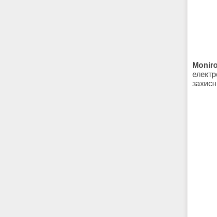
Moniro
електр
захисн