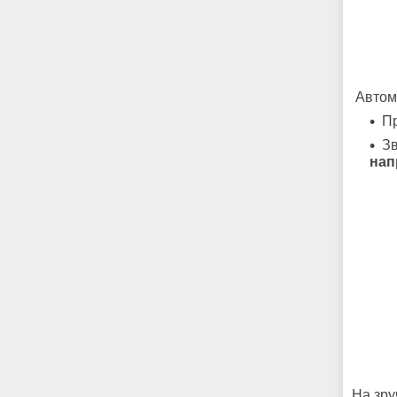
Автом
Пр
Зв
нап
На зру