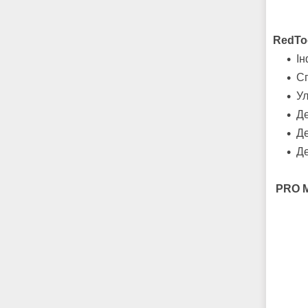
RedTo
Ін
Сп
Ул
Де
Де
Де
PRO M