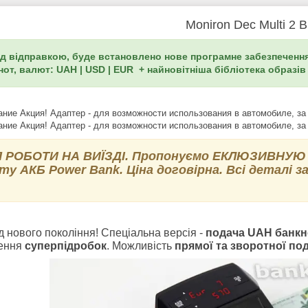
Moniron Dec Multi 2 B
д відправкою, буде встановлено нове програмне забезпеченн
нот, валют: UAH | USD | EUR + найновітніша бібліотека образі
 РОБОТИ НА ВИЇЗДІ. Пропонуємо ЕКЛЮЗИВНУЮ В
ту АКБ Power Bank. Ціна договірна. Всі деталі 
 нового покоління! Спеціальна версія -
подача UAH банкно
ення
суперпідробок
. Можливість
прямої та зворотної по