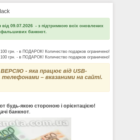
lack
я від
09.07.2026
- з підтримкою всіх оновлених
в фальшивих банкнот.
ЕРСІЮ - яка працює від USB-
за телефонами – вказаними на сайті.
т будь-якою стороною і орієнтацією!
дачі банкнот
.