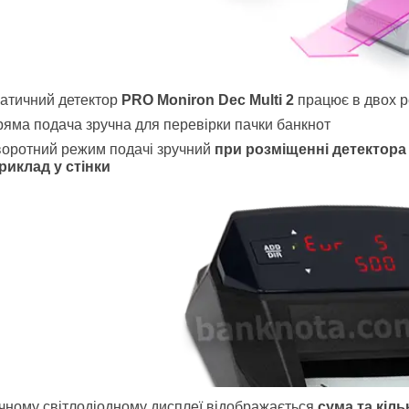
атичний детектор
PRO Moniron Dec Multi 2
працює в двох р
яма подача зручна для перевірки пачки банкнот
оротний режим подачі зручний
при розміщенні детектора
риклад у стінки
чному світлодіодному дисплеї відображається
сума та кіль