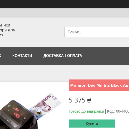
ьники
тори для
их
С
КОНТАКТИ
ДОСТАВКА І ОПЛАТА
Moniron Dec Multi 2 Black 
5 375 ₴
Готово до відправки
Код:
00-440
Купити