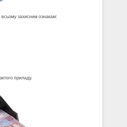
о всьому захисним ознакам:
актого приладу.